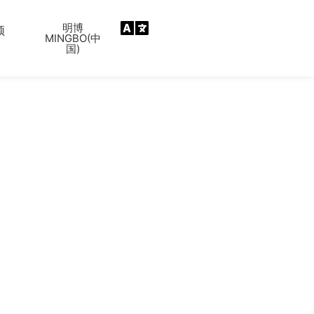
明博
频
MINGBO(中
国)