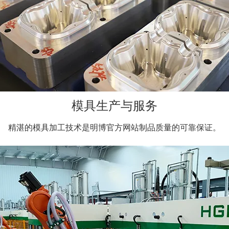
模具生产与服务
精湛的模具加工技术是明博官方网站制品质量的可靠保证。