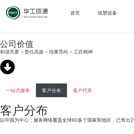
首页
纸塑设备
公司价值
和谐关爱 – 责任高效 – 结果导向 – 工匠精神
一站式服务
客户分布
客户代表
客户分布
以中国为中心，服务网络覆盖全球60多个国家和地区，已售出20