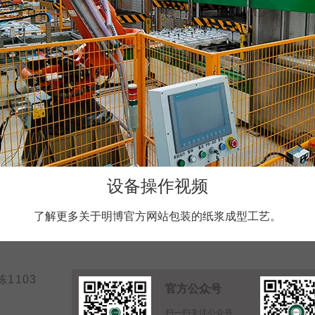
设备操作视频
了解更多关于明博官方网站包装的纸浆成型工艺。
1103
官方公众号
扫一扫关注公众号