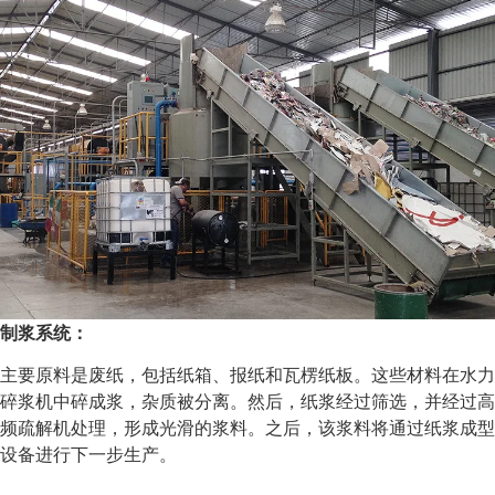
制浆系统：
主要原料是废纸，包括纸箱、报纸和瓦楞纸板。这些材料在水力
碎浆机中碎成浆，杂质被分离。然后，纸浆经过筛选，并经过高
频疏解机处理，形成光滑的浆料。之后，该浆料将通过纸浆成型
设备进行下一步生产。